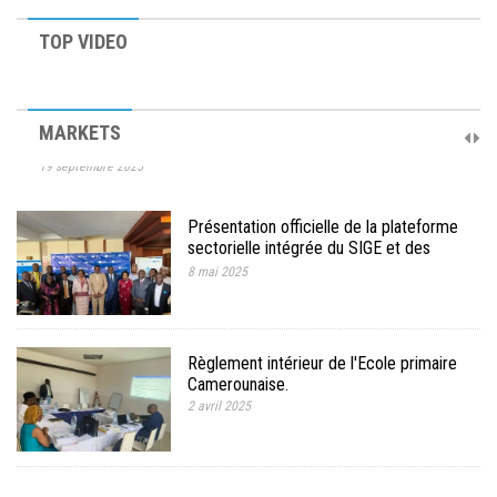
TOP VIDEO
10ème Session Ordinaire et 9ème Session Extraordinaire du
MARKETS
Comité de Pilotage du PAREC
19 septembre 2025
Présentation officielle de la plateforme
sectorielle intégrée du SIGE et des
documents et outils conceptuels et
8 mai 2025
méthodologie.
Règlement intérieur de l'Ecole primaire
Camerounaise.
2 avril 2025