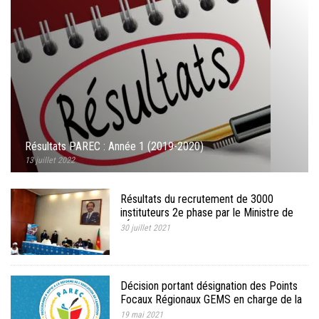
Résultats PAREC : Année 1 (2019-2020)
13 juillet 2022
Résultats du recrutement de 3000
instituteurs 2e phase par le Ministre de
l’Éducation de Base
30 juillet 2021
Décision portant désignation des Points
Focaux Régionaux GEMS en charge de la
mise en œuvre de la Méthodologie GEMS
19 mai 2021