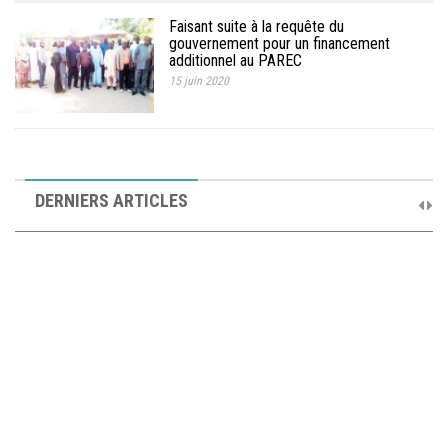
Faisant suite à la requête du
gouvernement pour un financement
additionnel au PAREC
15 juin 2020
10ème Session Ordinaire et 9ème Session Extraordinaire du
Comité de Pilotage du PAREC
DERNIERS ARTICLES
19 septembre 2025