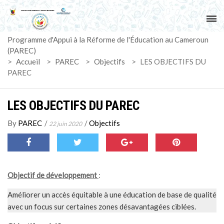
ACCUEIL
Programme d'Appui à la Réforme de l'Éducation au Cameroun
PAREC
(PAREC)
>
Accueil
>
PAREC
>
Objectifs
>
LES OBJECTIFS DU
ACTUALITÉS
PAREC
LE CG
LES OBJECTIFS DU PAREC
ACTIVITÉS
By
PAREC
/
/
Objectifs
22 juin 2020
DOCUMENTS
Objectif de développement
:
MARCHÉS
Améliorer un accès équitable à une éducation de base de qualité
SUIVI-EVALUATION
avec un focus sur certaines zones désavantagées ciblées.