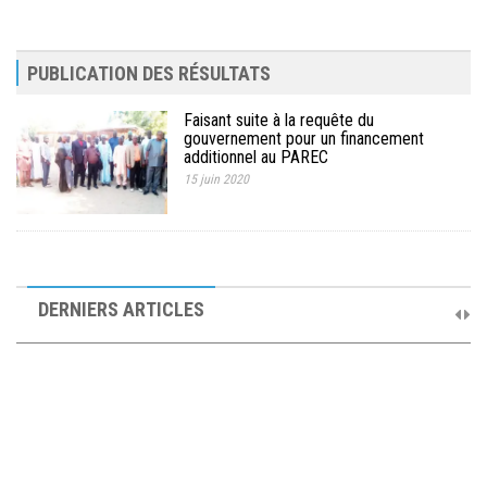
MÉDIA
LANGUES
PUBLICATION DES RÉSULTATS
Faisant suite à la requête du
gouvernement pour un financement
additionnel au PAREC
15 juin 2020
10ème Session Ordinaire et 9ème Session Extraordinaire du
Comité de Pilotage du PAREC
DERNIERS ARTICLES
19 septembre 2025