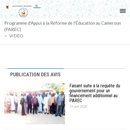
ACCUEIL
Programme d'Appui à la Réforme de l'Éducation au Cameroun
PAREC
(PAREC)
>
VIDEO
ACTUALITÉS
LE CG
ACTIVITÉS
PUBLICATION DES AVIS
Faisant suite à la requête du
DOCUMENTS
gouvernement pour un
financement additionnel au
PAREC
MARCHÉS
15 juin 2020
SUIVI-EVALUATION