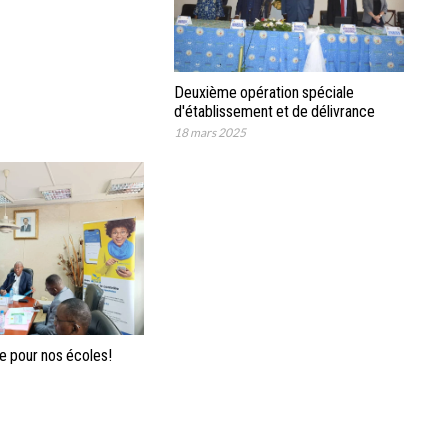
Deuxième opération spéciale
d'établissement et de délivrance
d'actes de naissance.
18 mars 2025
e pour nos écoles!