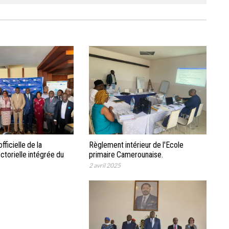
fficielle de la
Règlement intérieur de l'Ecole
ctorielle intégrée du
primaire Camerounaise.
ocuments et outils
2 avril 2025
t méthodologie.