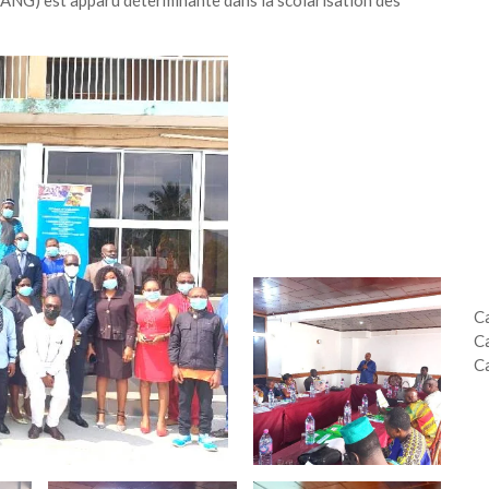
G) est apparu déterminante dans la scolarisation des
C
C
C