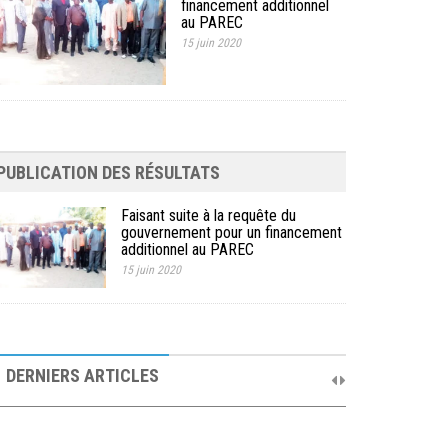
financement additionnel
au PAREC
15 juin 2020
PUBLICATION DES RÉSULTATS
Faisant suite à la requête du
gouvernement pour un financement
additionnel au PAREC
15 juin 2020
10ème Session Ordinaire et 9ème Session
Extraordinaire du Comité de Pilotage du PAREC
DERNIERS ARTICLES
19 septembre 2025