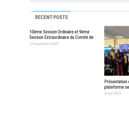
RECENT POSTS
10ème Session Ordinaire et 9ème
Session Extraordinaire du Comité de
Pilotage du PAREC
19 septembre 2025
Présentation o
plateforme se
SIGE et des d
8 mai 2025
conceptuels e