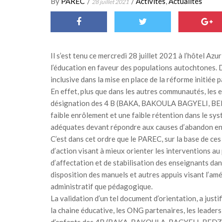
By
PAREC
/
/
Activités
,
Actualités
28 juillet 2021
Il s’est tenu ce mercredi 28 juillet 2021 à l’hôtel Azu
l’éducation en faveur des populations autochtones. 
inclusive dans la mise en place de la réforme initiée
En effet, plus que dans les autres communautés, les
désignation des 4 B (BAKA, BAKOULA BAGYELI, BEDZ
faible enrôlement et une faible rétention dans le sys
adéquates devant répondre aux causes d’abandon en
C’est dans cet ordre que le PAREC, sur la base de ces
d’action visant à mieux orienter les interventions au
d’affectation et de stabilisation des enseignants dan
disposition des manuels et autres appuis visant l’am
administratif que pédagogique.
La validation d’un tel document d’orientation, a just
la chaine éducative, les ONG partenaires, les leader