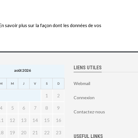
En savoir plus sur la façon dont les données de vos
LIENS UTILES
août 2026
Webmail
M
M
J
V
S
D
1
2
Connexion
4
5
6
7
8
9
Contactez-nous
11
12
13
14
15
16
18
19
20
21
22
23
USEFUL LINKS