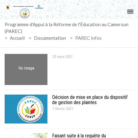
ACCUEIL
Programme d'Appui à la Réforme de l'Éducation au Cameroun
PAREC
(PAREC)
>
Accueil
>
Documentation
>
PAREC Infos
ACTUALITÉS
23 mars 2021
LE CG
ACTIVITÉS
DOCUMENTS
Décision de mise en place du dispositif
de gestion des plaintes
MARCHÉS
1 février 2021
SUIVI-EVALUATION
Faisant suite à la requête du