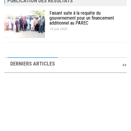
PUBLICATION DES RÉSULTATS
Faisant suite à la requête du
gouvernement pour un financement
additionnel au PAREC
15 juin 2020
10ème Session Ordinaire et 9ème Session Extraordinaire du
Comité de Pilotage du PAREC
DERNIERS ARTICLES
19 septembre 2025