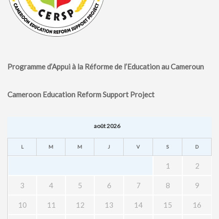
Programme d’Appui à la Réforme de l’Education au Cameroun
Cameroon Education Reform Support Project
août 2026
L
M
M
J
V
S
D
1
2
3
4
5
6
7
8
9
10
11
12
13
14
15
16