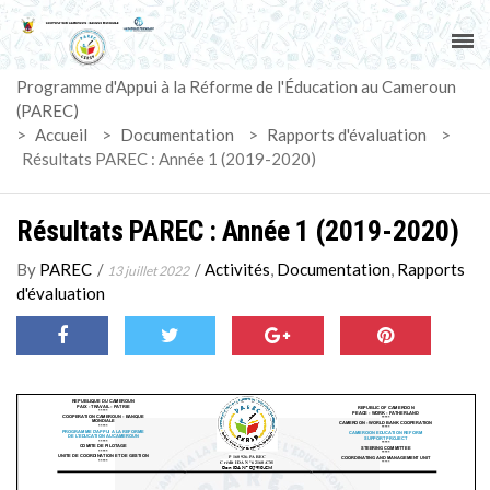
ACCUEIL
Programme d'Appui à la Réforme de l'Éducation au Cameroun
PAREC
(PAREC)
>
Accueil
>
Documentation
>
Rapports d'évaluation
>
ACTUALITÉS
Résultats PAREC : Année 1 (2019-2020)
LE CG
Résultats PAREC : Année 1 (2019-2020)
ACTIVITÉS
By
PAREC
/
/
Activités
,
Documentation
,
Rapports
13 juillet 2022
d'évaluation
DOCUMENTS
MARCHÉS
SUIVI-EVALUATION