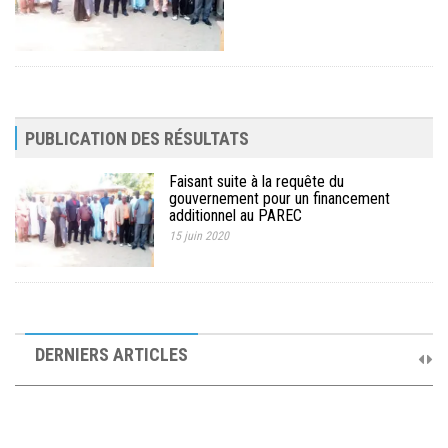
PUBLICATION DES RÉSULTATS
Faisant suite à la requête du
gouvernement pour un financement
additionnel au PAREC
15 juin 2020
10ème Session Ordinaire et 9ème Session Extraordinaire du
Comité de Pilotage du PAREC
DERNIERS ARTICLES
19 septembre 2025