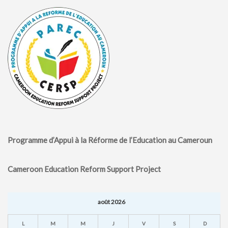
Programme d’Appui à la Réforme de l’Education au Cameroun
Cameroon Education Reform Support Project
août 2026
L
M
M
J
V
S
D