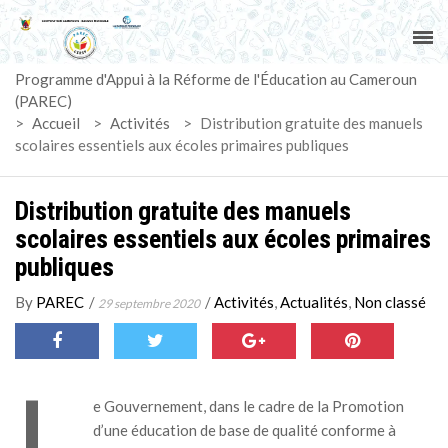
ACCUEIL
Programme d'Appui à la Réforme de l'Éducation au Cameroun
PAREC
(PAREC)
>
Accueil
>
Activités
>
Distribution gratuite des manuels
ACTUALITÉS
scolaires essentiels aux écoles primaires publiques
LE CG
Distribution gratuite des manuels
scolaires essentiels aux écoles primaires
ACTIVITÉS
publiques
DOCUMENTS
By
PAREC
/
/
Activités
,
Actualités
,
Non classé
29 septembre 2020
MARCHÉS
L
SUIVI-EVALUATION
e Gouvernement, dans le cadre de la Promotion
d’une éducation de base de qualité conforme à