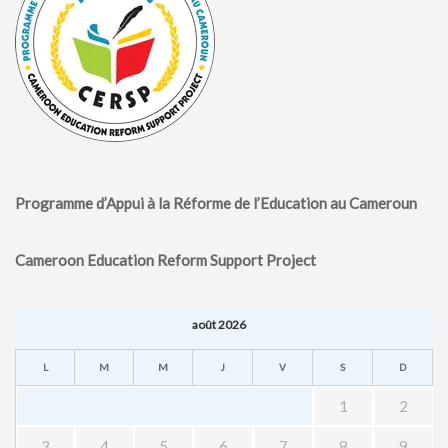
Programme d’Appui à la Réforme de l’Education au Cameroun
Cameroon Education Reform Support Project
août 2026
L
M
M
J
V
S
D
1
2
3
4
5
6
7
8
9