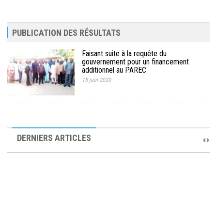
MÉDIA
LANGUES
PUBLICATION DES RÉSULTATS
Faisant suite à la requête du
gouvernement pour un financement
additionnel au PAREC
15 juin 2020
10ème Session Ordinaire et 9ème Session Extraordinaire du
Comité de Pilotage du PAREC
DERNIERS ARTICLES
19 septembre 2025