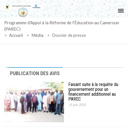
ACCUEIL
Programme d'Appui à la Réforme de l'Éducation au Cameroun
PAREC
(PAREC)
>
Accueil
>
Média
>
Dossier de presse
ACTUALITÉS
LE CG
ACTIVITÉS
PUBLICATION DES AVIS
Faisant suite à la requête du
DOCUMENTS
gouvernement pour un
financement additionnel au
PAREC
MARCHÉS
15 juin 2020
SUIVI-EVALUATION