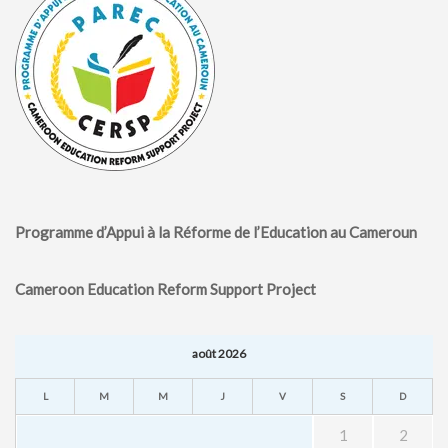
Programme d’Appui à la Réforme de l’Education au Cameroun
Cameroon Education Reform Support Project
août 2026
L
M
M
J
V
S
D
1
2