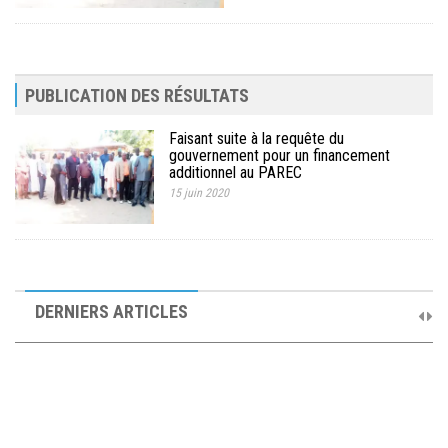
PUBLICATION DES RÉSULTATS
Faisant suite à la requête du
gouvernement pour un financement
additionnel au PAREC
15 juin 2020
10ème Session Ordinaire et 9ème Session Extraordinaire du
Comité de Pilotage du PAREC
DERNIERS ARTICLES
19 septembre 2025