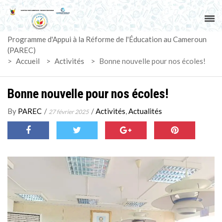
ACCUEIL
Programme d'Appui à la Réforme de l'Éducation au Cameroun
PAREC
(PAREC)
>
Accueil
>
Activités
>
Bonne nouvelle pour nos écoles!
ACTUALITÉS
Bonne nouvelle pour nos écoles!
LE CG
By
PAREC
/
/
Activités
,
Actualités
27 février 2025
ACTIVITÉS
DOCUMENTS
MARCHÉS
SUIVI-EVALUATION