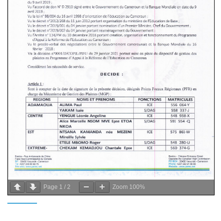
Page
1
/
2
Zoom
100%