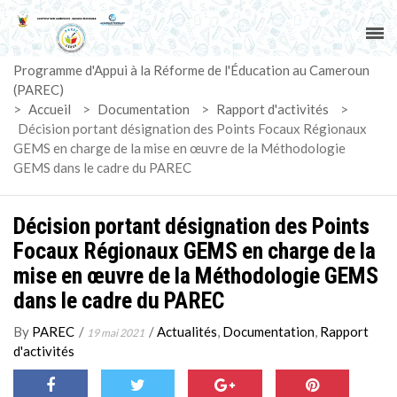
ACCUEIL
Programme d'Appui à la Réforme de l'Éducation au Cameroun
PAREC
(PAREC)
>
Accueil
>
Documentation
>
Rapport d'activités
>
ACTUALITÉS
Décision portant désignation des Points Focaux Régionaux
GEMS en charge de la mise en œuvre de la Méthodologie
GEMS dans le cadre du PAREC
LE CG
ACTIVITÉS
Décision portant désignation des Points
Focaux Régionaux GEMS en charge de la
DOCUMENTS
mise en œuvre de la Méthodologie GEMS
dans le cadre du PAREC
MARCHÉS
By
PAREC
/
/
Actualités
,
Documentation
,
Rapport
19 mai 2021
d'activités
SUIVI-EVALUATION