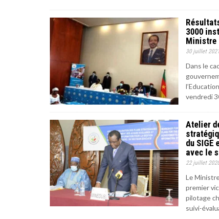
Résultat
3000 inst
Ministre 
30 juillet 202
Dans le ca
gouverneme
l’Educatio
vendredi 3
Atelier d
stratégi
du SIGE e
avec le 
22 juillet 202
Le Ministr
premier vi
pilotage ch
suivi-évalu