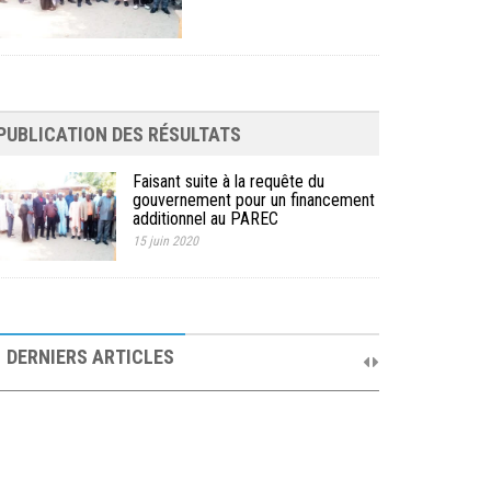
PUBLICATION DES RÉSULTATS
Faisant suite à la requête du
gouvernement pour un financement
additionnel au PAREC
15 juin 2020
10ème Session Ordinaire et 9ème Session
Extraordinaire du Comité de Pilotage du PAREC
DERNIERS ARTICLES
19 septembre 2025