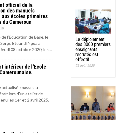
 officiel de la
tion des manuels
s aux écoles primaires
s du Cameroun
020
 de l’Education de Base, le
Le déploiement
 Serge Etoundi Ngoa a
des 3000 premiers
enseignants
 Jeudi 08 octobre 2020, les…
recrutés est
effectif
 intérieur de l'Ecole
25 août 2020
 Camerounaise.
 actualisée passe au
tait lors d'un atelier de
tenu les 1er et 2 avril 2025.