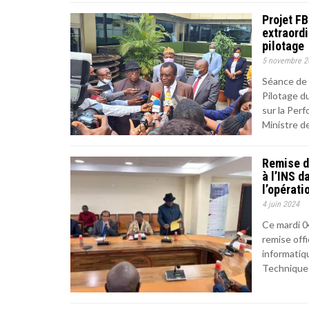
Projet FB
extraord
pilotage
5 novembre 2
Séance de 
Pilotage d
sur la Per
Ministre d
Remise d
à l’INS d
l’opérati
4 juin 2024
Ce mardi 04
remise offi
informatiqu
Technique 