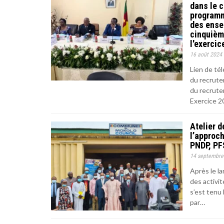
dans le c
programm
des ense
cinquième
l'exercic
16 août 2024
Lien de té
du recrute
du recrute
Exercice 2
Atelier d
l’approch
PNDP, PF
14 septembre
Après le la
des activit
s’est tenu
par…