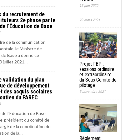
15 juin 2020
s du recrutement de
ituteurs 2e phase par le
23 mars 2021
de l’Éducation de Base
1
dre de la communication
ntale, le Ministre de
n de Base a donné ce
0 juillet 2021…
Projet FBP :
sessions ordinaire
et extraordinaire
e validation du plan
du Sous Comité de
que de développement
pilotage
t des acquis scolaires
5 novembre 2021
soutien du PAREC
0
e de l’Education de Base
ce-président du comité de
argé de la coordination du
ation de la…
Règlement