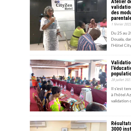
Atelier d
validatio
des modu
parental
1 février 2022
Du 25 au 28
Douala, dan
l’Hôtel Cit
Validatio
l'éducati
populati
28 juillet 202
Il s'est te
à l'hôtel A
validation 
Résultat
3000 inst