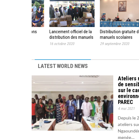
Projet FBP : sessions
Lancement officiel de la
Distribution gratuite 
ordinaire et
distribution des manuels
manuels scolaires
extraordinaire du Sous
scolaires aux écoles
essentiels aux écoles
5 novembre 2021
16 octobre 2020
29 septembre 2020
Comité de pilotage
primaires publiques du
primaires publiques
Cameroun
LATEST WORLD NEWS
Ateliers 
de sensib
sur le ca
environn
PAREC
4 mai 2021
Depuis le 2
ateliers s
Ngaoundéré
menée…