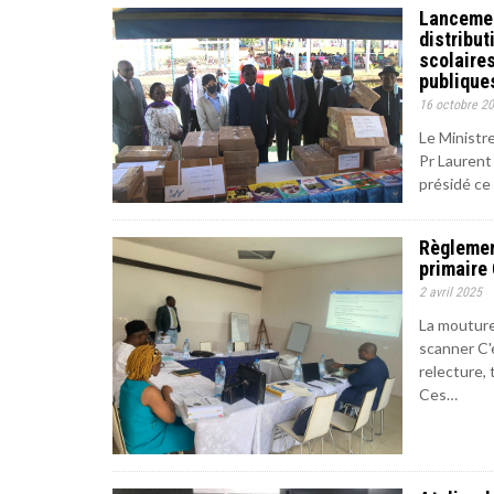
Lancement
distribu
scolaire
publique
16 octobre 2
Le Ministre
Pr Laurent
présidé ce
Règlement
primaire
2 avril 2025
La mouture
scanner C'é
relecture, 
Ces…