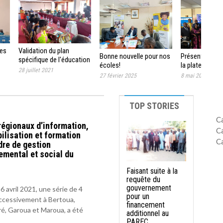
des
Validation du plan
Présentation of
Bonne nouvelle pour nos
spécifique de l'éducation
la plateforme s
écoles!
en faveur des
28 juillet 2021
intégrée du SI
8 mai 2025
27 février 2025
populations
documents et 
autochtones
conceptuels e
méthodologie.
TOP STORIES
C
régionaux d’information,
C
ilisation et formation
C
dre de gestion
emental et social du
Faisant suite à la
requête du
gouvernement
6 avril 2021, une série de 4
pour un
uccessivement à Bertoua,
financement
, Garoua et Maroua, a été
additionnel au
PAREC