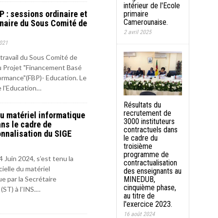
intérieur de l'Ecole
P : sessions ordinaire et
primaire
Camerounaise.
inaire du Sous Comité de
2 avril 2025
021
travail du Sous Comité de
u Projet "Financement Basé
formance"(FBP)- Education. Le
e l'Education…
Résultats du
recrutement de
u matériel informatique
3000 instituteurs
ans le cadre de
contractuels dans
onnalisation du SIGE
le cadre du
troisième
programme de
 Juin 2024, s’est tenu la
contractualisation
cielle du matériel
des enseignants au
e par la Secrétaire
MINEDUB,
cinquième phase,
(ST) à l’INS.…
au titre de
l'exercice 2023.
16 août 2024