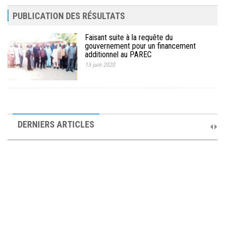
PUBLICATION DES RÉSULTATS
Faisant suite à la requête du
gouvernement pour un financement
additionnel au PAREC
15 juin 2020
10ème Session Ordinaire et 9ème Session Extraordinaire du
Comité de Pilotage du PAREC
DERNIERS ARTICLES
19 septembre 2025