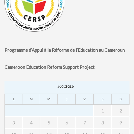
Programme d’Appui à la Réforme de l’Education au Cameroun
Cameroon Education Reform Support Project
août 2026
L
M
M
J
V
S
D
1
2
3
4
5
6
7
8
9