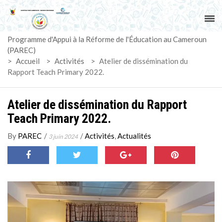
ACCUEIL
Programme d'Appui à la Réforme de l'Éducation au Cameroun
PAREC
(PAREC)
>
Accueil
>
Activités
>
Atelier de dissémination du
ACTUALITÉS
Rapport Teach Primary 2022.
LE CG
Atelier de dissémination du Rapport
Teach Primary 2022.
ACTIVITÉS
By
PAREC
/
/
Activités
,
Actualités
3 juin 2024
DOCUMENTS
MARCHÉS
SUIVI-EVALUATION