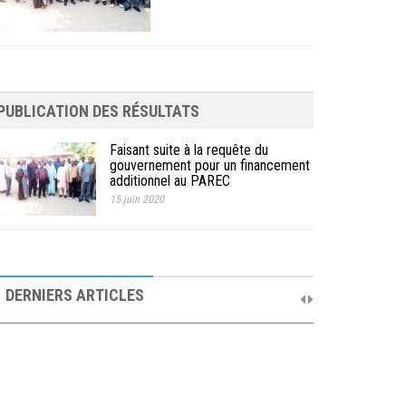
PUBLICATION DES RÉSULTATS
Faisant suite à la requête du
gouvernement pour un financement
additionnel au PAREC
15 juin 2020
10ème Session Ordinaire et 9ème Session
Extraordinaire du Comité de Pilotage du PAREC
DERNIERS ARTICLES
19 septembre 2025