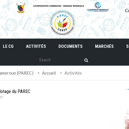
C
LE CG
ACTIVITÉS
DOCUMENTS
MARCHÉS
S
 Cameroun (PAREC)
>
Accueil
>
Activités
ilotage du PAREC
20