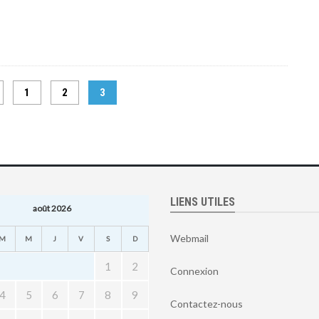
1
2
3
LIENS UTILES
août 2026
Webmail
M
M
J
V
S
D
1
2
Connexion
4
5
6
7
8
9
Contactez-nous