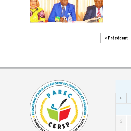
« Précédent
L
3