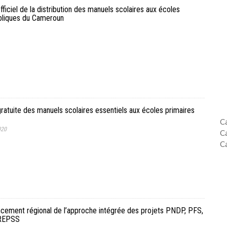
iciel de la distribution des manuels scolaires aux écoles
bliques du Cameroun
gratuite des manuels scolaires essentiels aux écoles primaires
C
020
C
C
ancement régional de l’approche intégrée des projets PNDP, PFS,
REPSS