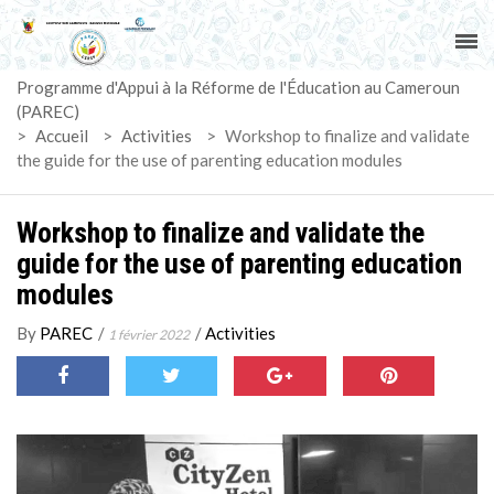
ACCUEIL
Programme d'Appui à la Réforme de l'Éducation au Cameroun
PAREC
(PAREC)
>
Accueil
>
Activities
>
Workshop to finalize and validate
ACTUALITÉS
the guide for the use of parenting education modules
LE CG
Workshop to finalize and validate the
guide for the use of parenting education
ACTIVITÉS
modules
DOCUMENTS
By
PAREC
/
/
Activities
1 février 2022
MARCHÉS
SUIVI-EVALUATION