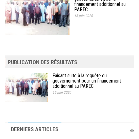
financement additionnel au
PAREC
15 juin 2020
PUBLICATION DES RÉSULTATS
Faisant suite à la requête du
gouvernement pour un financement
additionnel au PAREC
15 juin 2020
10ème Session Ordinaire et 9ème Session Extraordinaire du
Comité de Pilotage du PAREC
DERNIERS ARTICLES
19 septembre 2025