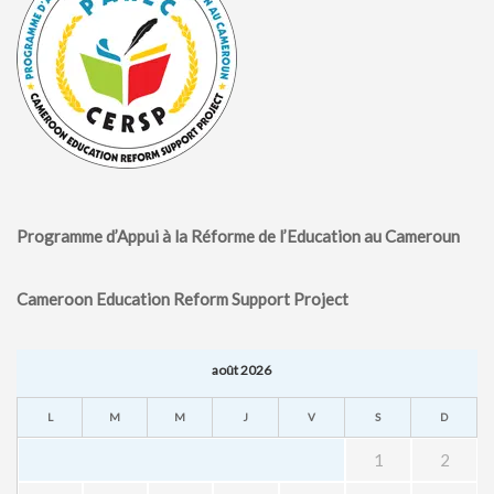
Programme d’Appui à la Réforme de l’Education au Cameroun
Cameroon Education Reform Support Project
août 2026
L
M
M
J
V
S
D
1
2