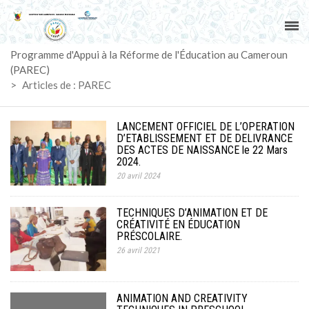
ACCUEIL
Programme d'Appui à la Réforme de l'Éducation au Cameroun
PAREC
(PAREC)
>
Articles de : PAREC
ACTUALITÉS
LANCEMENT OFFICIEL DE L’OPERATION
LE CG
D’ETABLISSEMENT ET DE DELIVRANCE
DES ACTES DE NAISSANCE le 22 Mars
2024.
ACTIVITÉS
20 avril 2024
DOCUMENTS
TECHNIQUES D’ANIMATION ET DE
CRÉATIVITÉ EN ÉDUCATION
PRÉSCOLAIRE.
MARCHÉS
26 avril 2021
SUIVI-EVALUATION
ANIMATION AND CREATIVITY