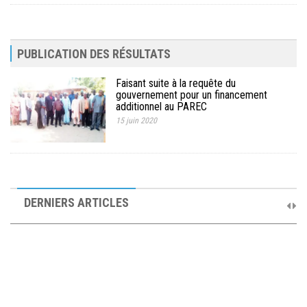
PUBLICATION DES RÉSULTATS
Faisant suite à la requête du
gouvernement pour un financement
additionnel au PAREC
15 juin 2020
10ème Session Ordinaire et 9ème Session Extraordinaire du
Comité de Pilotage du PAREC
DERNIERS ARTICLES
19 septembre 2025