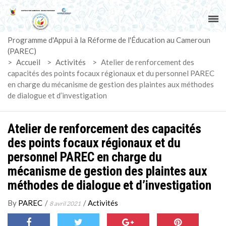
ACCUEIL
Programme d'Appui à la Réforme de l'Éducation au Cameroun
PAREC
(PAREC)
>
Accueil
>
Activités
>
Atelier de renforcement des
ACTUALITÉS
capacités des points focaux régionaux et du personnel PAREC
en charge du mécanisme de gestion des plaintes aux méthodes
de dialogue et d’investigation
LE CG
ACTIVITÉS
Atelier de renforcement des capacités
des points focaux régionaux et du
DOCUMENTS
personnel PAREC en charge du
mécanisme de gestion des plaintes aux
MARCHÉS
méthodes de dialogue et d’investigation
By
PAREC
/
/
Activités
SUIVI-EVALUATION
8 avril 2021