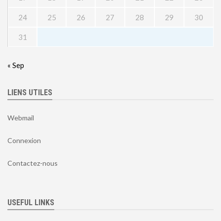
24
25
26
27
28
29
30
31
« Sep
LIENS UTILES
Webmail
Connexion
Contactez-nous
USEFUL LINKS