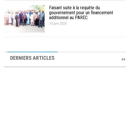
Faisant suite à la requête du
gouvernement pour un financement
additionnel au PAREC
15 juin 2020
10ème Session Ordinaire et 9ème Session Extraordinaire du
Comité de Pilotage du PAREC
DERNIERS ARTICLES
19 septembre 2025