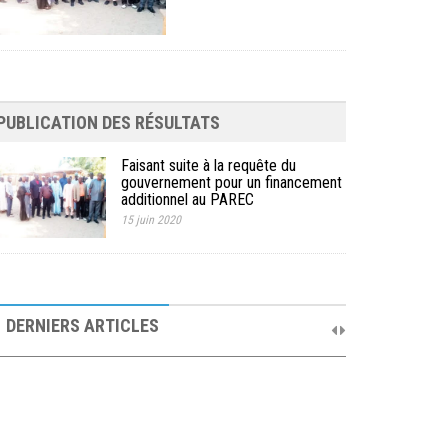
PUBLICATION DES RÉSULTATS
Faisant suite à la requête du
gouvernement pour un financement
additionnel au PAREC
15 juin 2020
10ème Session Ordinaire et 9ème Session
Extraordinaire du Comité de Pilotage du PAREC
DERNIERS ARTICLES
19 septembre 2025