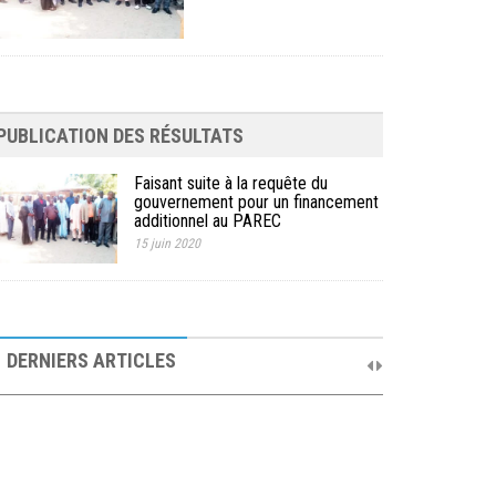
PUBLICATION DES RÉSULTATS
Faisant suite à la requête du
gouvernement pour un financement
additionnel au PAREC
15 juin 2020
10ème Session Ordinaire et 9ème Session
Extraordinaire du Comité de Pilotage du PAREC
DERNIERS ARTICLES
19 septembre 2025