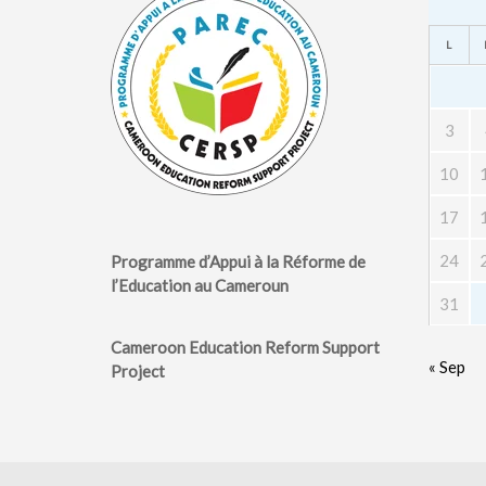
L
3
10
17
24
Programme d’Appui à la Réforme de
l’Education au Cameroun
31
Cameroon Education Reform Support
« Sep
Project