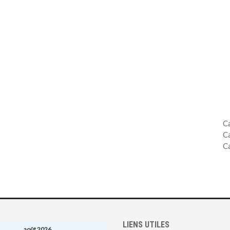
C
C
C
LIENS UTILES
août 2026