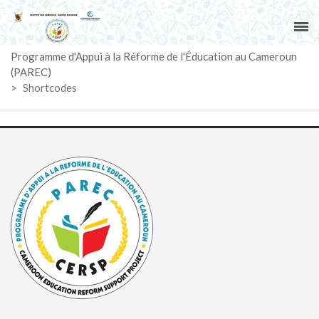
ACCUEIL
Programme d'Appui à la Réforme de l'Éducation au Cameroun
PAREC
(PAREC)
>
Shortcodes
ACTUALITÉS
LE CG
ACTIVITÉS
DOCUMENTS
MARCHÉS
SUIVI-EVALUATION