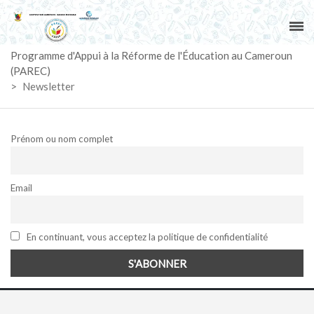
ACCUEIL
Programme d'Appui à la Réforme de l'Éducation au Cameroun
PAREC
(PAREC)
>
Newsletter
ACTUALITÉS
LE CG
Prénom ou nom complet
ACTIVITÉS
Email
DOCUMENTS
En continuant, vous acceptez la politique de confidentialité
MARCHÉS
SUIVI-EVALUATION