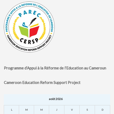
MÉDIA
LANGUES
Programme d’Appui à la Réforme de l’Education au Cameroun
Cameroon Education Reform Support Project
août 2026
L
M
M
J
V
S
D