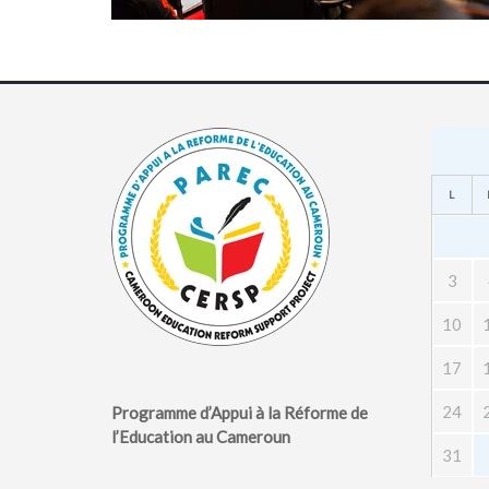
L
3
10
17
24
Programme d’Appui à la Réforme de
l’Education au Cameroun
31