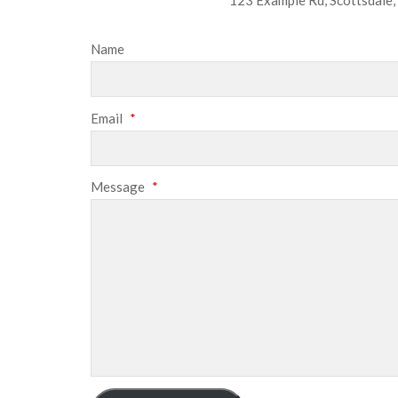
123 Example Rd, Scottsdale
Name
Email
*
Message
*