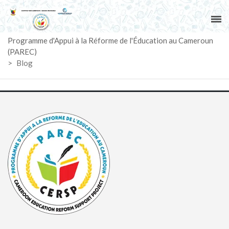
ACCUEIL
Programme d'Appui à la Réforme de l'Éducation au Cameroun
PAREC
(PAREC)
>
Blog
ACTUALITÉS
LE CG
ACTIVITÉS
DOCUMENTS
MARCHÉS
SUIVI-EVALUATION